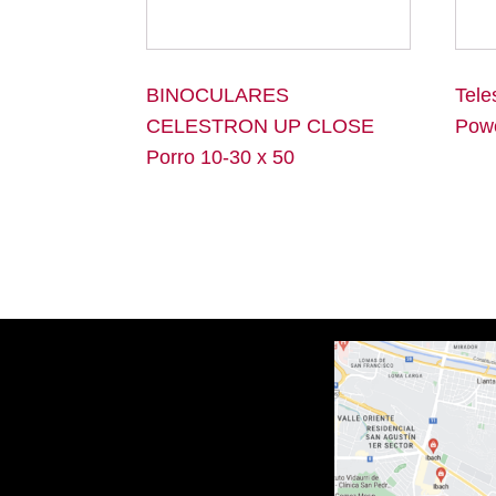
BINOCULARES
Tele
CELESTRON UP CLOSE
Pow
Porro 10-30 x 50