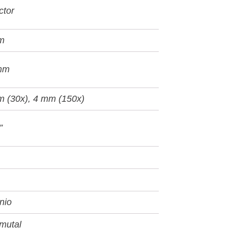
ctor
m
mm
 (30x), 4 mm (150x)
”
nio
imutal