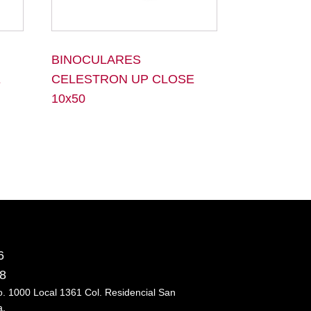
BINOCULARES
E
CELESTRON UP CLOSE
10x50
6
18
No. 1000 Local 1361 Col. Residencial San
a.