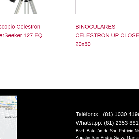
scopio Celestron
BINOCULARES
erSeeker 127 EQ
CELESTRON UP CLOS
20x50
Teléfono: (81) 1030 419
Whatsapp: (81) 2353 88
Blvd. Batallón de San Patricio 
Agustin San Pedro Garza Garcí