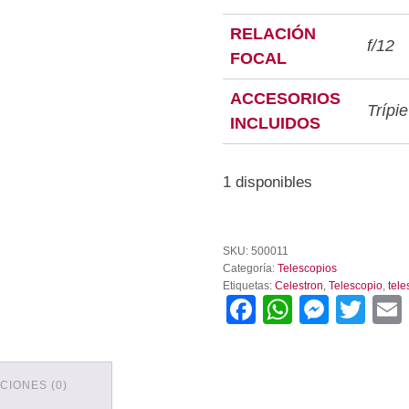
RELACIÓN
f/12
FOCAL
ACCESORIOS
Trípie
INCLUIDOS
1 disponibles
Telescopio
Celestron
SKU:
500011
Land
Categoría:
Telescopios
and
Etiquetas:
Celestron
,
Telescopio
,
tele
Sky
Facebook
WhatsA
Mess
Twi
cantidad
CIONES (0)