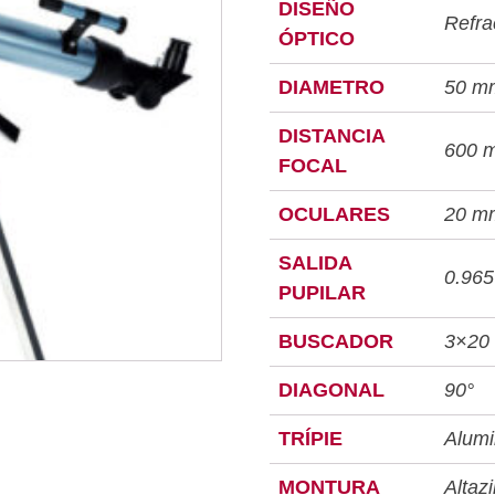
DISEÑO
Refra
ÓPTICO
DIAMETRO
50 m
DISTANCIA
600 
FOCAL
OCULARES
20 mm
SALIDA
0.965
PUPILAR
BUSCADOR
3×20
DIAGONAL
90°
TRÍPIE
Alumi
MONTURA
Altaz