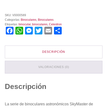
Binocular
Astronómico
SKU:
V0000589
Celestron
Categorías:
Binoculares
,
Binoculares
SkyMaster
Etiquetas:
binocular
,
binoculares
,
Celestron
15×70
Facebook
WhatsApp
Messenger
Twitter
Email
Compartir
cantidad
DESCRIPCIÓN
VALORACIONES (0)
Descripción
La serie de binoculares astronómicos SkyMaster de