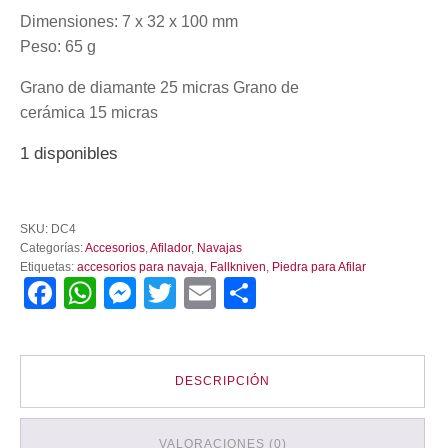
Dimensiones: 7 x 32 x 100 mm
Peso: 65 g
Grano de diamante 25 micras Grano de
cerámica 15 micras
1 disponibles
Piedra
para
SKU:
DC4
Afilar
Categorías:
Accesorios
,
Afilador
,
Navajas
Fallkniven
Etiquetas:
accesorios para navaja
,
Fallkniven
,
Piedra para Afilar
DC4
Facebook
WhatsApp
Messenger
Twitter
Email
Compartir
cantidad
DESCRIPCIÓN
VALORACIONES (0)