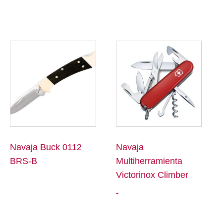
Este
producto
tiene
múltiples
variantes.
Las
opciones
se
Navaja Buck 0112
Navaja
pueden
BRS-B
Multiherramienta
elegir
Victorinox Climber
en
Rango
-
la
de
página
precios: