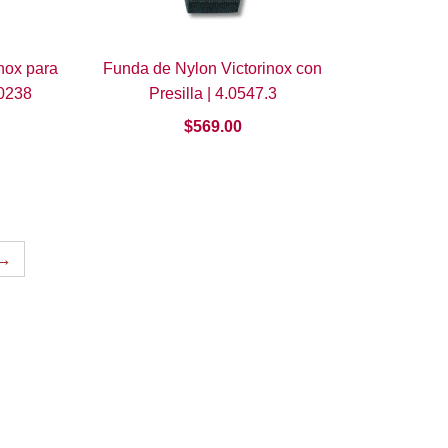
nox para
Funda de Nylon Victorinox con
.0238
Presilla | 4.0547.3
$
569.00
→