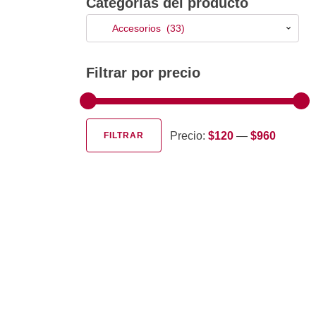
Categorías del producto
Accesorios (33)
Filtrar por precio
Precio:
$120
—
$960
FILTRAR
Precio
Precio
mínimo
máximo