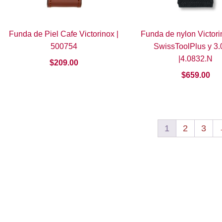
Funda de Piel Cafe Victorinox |
Funda de nylon Victori
500754
SwissToolPlus y 3
|4.0832.N
$
209.00
$
659.00
1
2
3