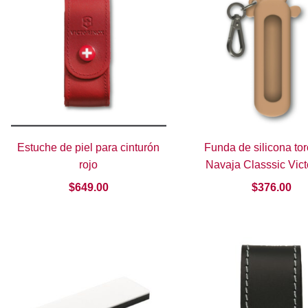
Estuche de piel para cinturón
Funda de silicona to
rojo
Navaja Classsic Vict
$
649.00
$
376.00