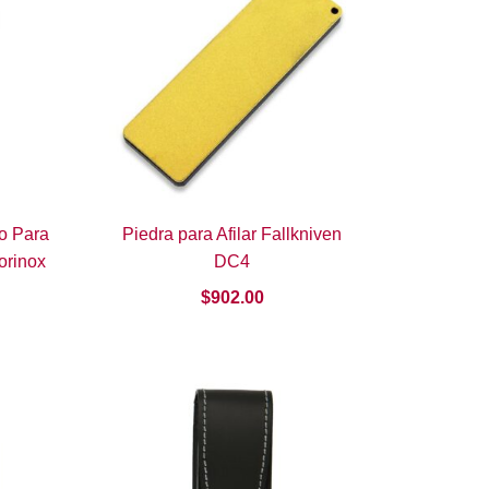
ro Para
Piedra para Afilar Fallkniven
orinox
DC4
$
902.00