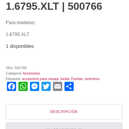
1.6795.XLT | 500766
Para modelos:
1.6795.XLT
1 disponibles
Funda
de
SKU:
500766
nylon
Categoría:
Accesorios
Victorinox
Etiquetas:
accesorios para navaja
,
funda
,
Fundas
,
victorinox
para
Facebook
WhatsApp
Messenger
Twitter
Email
Compartir
Navaja
1.6795.XLT
|
500766
cantidad
DESCRIPCIÓN