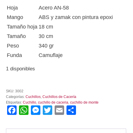
Hoja
Acero AN-58
Mango
ABS y zamak con pintura epoxi
Tamaño hoja
18 cm
Tamaño
30 cm
Peso
340 gr
Funda
Camuflaje
1 disponibles
Cuchillo
Miguel
SKU:
3002
Nieto
Categorías:
Cuchillos
,
Cuchillos de Cacería
Combate
Etiquetas:
Cuchillo
,
cuchillo de caceria
,
cuchillo de monte
3002
Facebook
WhatsApp
Messenger
Twitter
Email
Compartir
cantidad