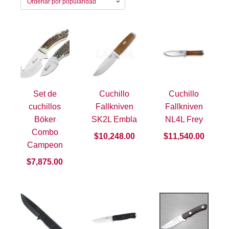
por
popularidad
Set de
Cuchillo
Cuchillo
cuchillos
Fallkniven
Fallkniven
Böker
SK2L Embla
NL4L Frey
Combo
$
10,248.00
$
11,540.00
Campeon
$
7,875.00