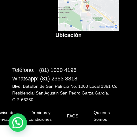
Ubicación
Teléfono: (81) 1030 4196
Whatsapp: (81) 2353 8818
Blvd. Batallón de San Patricio No. 1000 Local 1361 Col.
Residencial San Agustin San Pedro Garza García.
C.P. 66260
Aviso de
Términos y
Quienes
FAQS
rivacidad
condiciones
Somos