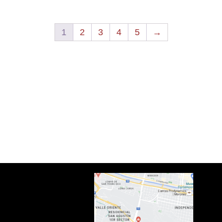
1
2
3
4
5
→