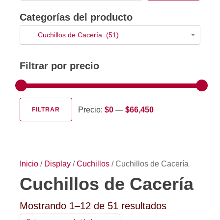
Categorías del producto
Cuchillos de Cacería (51)
Filtrar por precio
Precio:
$0
—
$66,450
FILTRAR
Precio
Precio
mínimo
máximo
Inicio
/
Display
/
Cuchillos
/ Cuchillos de Cacería
Cuchillos de Cacería
Ordenado
Mostrando 1–12 de 51 resultados