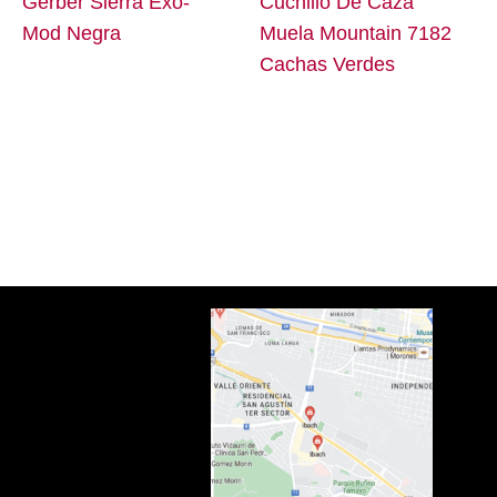
Gerber Sierra Exo-
Cuchillo De Caza
Mod Negra
Muela Mountain 7182
Cachas Verdes