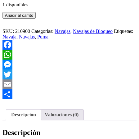
1 disponibles
Navaja
Añadir al carrito
Puma
Earl
Lockback
SKU:
210900
Categorías:
Navajas
,
Navajas de Bloqueo
Etiquetas:
cantidad
Navaja
,
Navajas
,
Puma
Facebook
WhatsApp
Messenger
Twitter
Email
Compartir
Descripción
Valoraciones (0)
Descripción