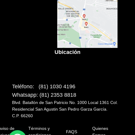
Ubicación
Teléfono: (81) 1030 4196
Whatsapp: (81) 2353 8818
Blvd. Batallón de San Patricio No. 1000 Local 1361 Col.
Residencial San Agustin San Pedro Garza García.
C.P. 66260
Aviso de
Términos y
Quienes
FAQS
rivacidad
condiciones
Somos