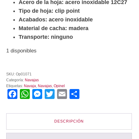
Acero de la hoja: acero inoxidable 12C27
Tipo de hoja: clip point
Acabados: acero inoxidable
Material de cacha: madera
Transporte: ninguno
1 disponibles
Navaja
Opinel
SKU:
Op01071
no
Categoría:
Navajas
3
Etiquetas:
Navaja
,
Navajas
,
Opinel
cantidad
Facebook
WhatsApp
Messenger
Twitter
Email
Compartir
DESCRIPCIÓN