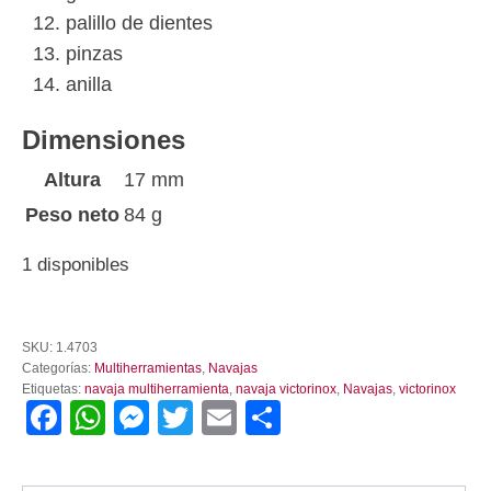
palillo de dientes
pinzas
anilla
Dimensiones
Altura
17 mm
Peso neto
84 g
1 disponibles
Navaja
Multiherramienta
SKU:
1.4703
Victorinox
Categorías:
Multiherramientas
,
Navajas
Super
Etiquetas:
navaja multiherramienta
,
navaja victorinox
,
Navajas
,
victorinox
Thinker
Facebook
WhatsApp
Messenger
Twitter
Email
Compartir
cantidad