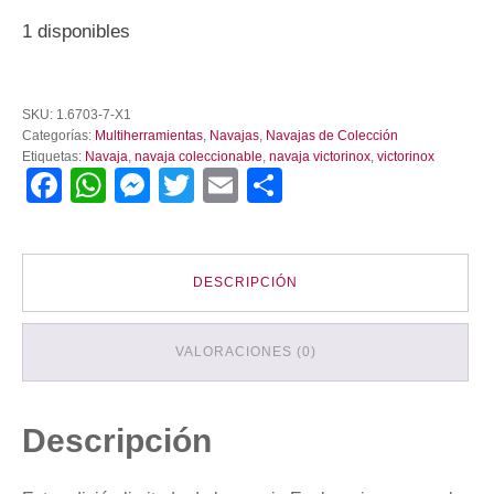
1 disponibles
Navaja
Multiherramienta
SKU:
1.6703-7-X1
Victorinox
Categorías:
Multiherramientas
,
Navajas
,
Navajas de Colección
Explorer
Etiquetas:
Navaja
,
navaja coleccionable
,
navaja victorinox
,
victorinox
Edición
Facebook
WhatsApp
Messenger
Twitter
Email
Compartir
Limitada
Talavera
cantidad
DESCRIPCIÓN
VALORACIONES (0)
Descripción