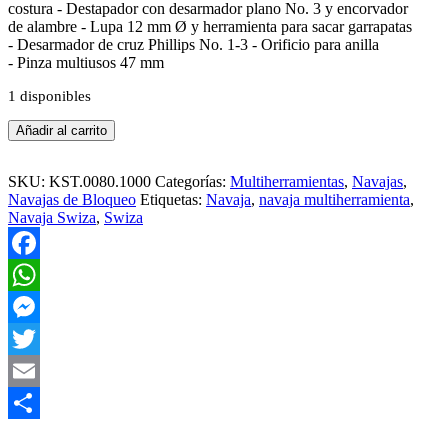
costura - Destapador con desarmador plano No. 3 y encorvador
de alambre - Lupa 12 mm Ø y herramienta para sacar garrapatas
- Desarmador de cruz Phillips No. 1-3 - Orificio para anilla
- Pinza multiusos 47 mm
1 disponibles
Navaja
Añadir al carrito
Multiherramienta
Swiza
SH04
SKU:
KST.0080.1000
Categorías:
Multiherramientas
,
Navajas
,
TR-
Navajas de Bloqueo
Etiquetas:
Navaja
,
navaja multiherramienta
,
TT
Navaja Swiza
,
Swiza
12
Funciones
cantidad
Facebook
WhatsApp
Messenger
Twitter
Email
Compartir