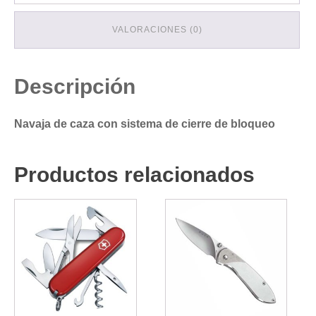
VALORACIONES (0)
Descripción
Navaja de caza con sistema de cierre de bloqueo
Productos relacionados
Este
producto
tiene
múltiples
variantes.
Las