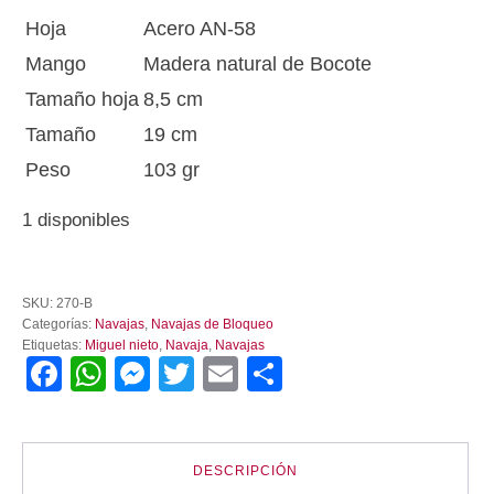
Hoja
Acero AN-58
Mango
Madera natural de Bocote
Tamaño hoja
8,5 cm
Tamaño
19 cm
Peso
103 gr
1 disponibles
Navaja
Miguel
SKU:
270-B
Nieto
Categorías:
Navajas
,
Navajas de Bloqueo
Hunter
Etiquetas:
Miguel nieto
,
Navaja
,
Navajas
270-
Facebook
WhatsApp
Messenger
Twitter
Email
Compartir
B
cantidad
DESCRIPCIÓN