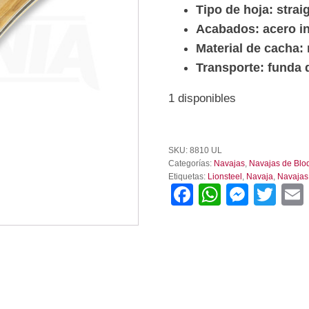
Tipo de hoja: strai
Acabados: acero i
Material de cacha:
Transporte: funda 
1 disponibles
Navaja
opera
SKU:
8810 UL
classic
Categorías:
Navajas
,
Navajas de Blo
Lionsteel
Etiquetas:
Lionsteel
,
Navaja
,
Navajas
cantidad
Facebook
WhatsA
Mess
Twi