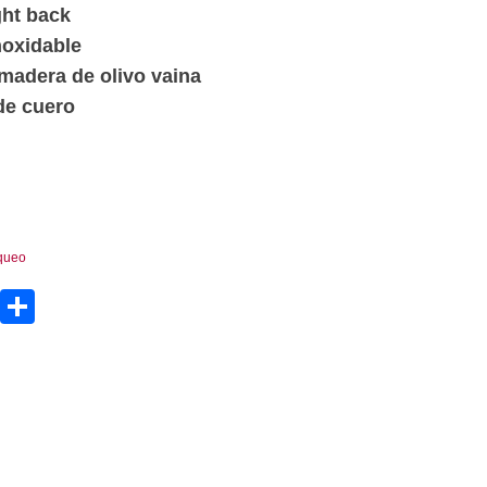
ght back
noxidable
 madera de olivo vaina
de cuero
queo
pp
enger
tter
Email
Compartir