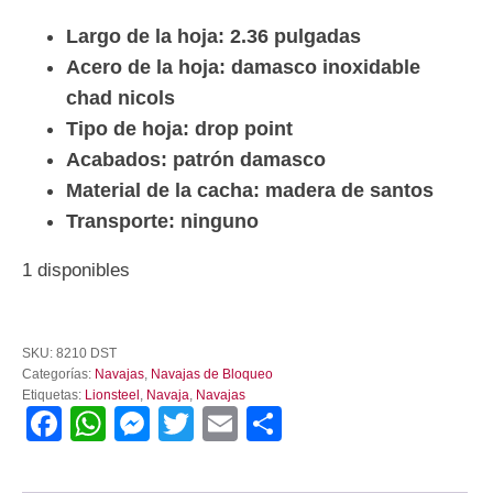
Largo de la hoja: 2.36 pulgadas
Acero de la hoja: damasco inoxidable
chad nicols
Tipo de hoja: drop point
Acabados: p
atrón
damasco
Material de la cacha: madera de santos
Transporte: ninguno
1 disponibles
Navaja
Lionsteel
SKU:
8210 DST
Mini
Categorías:
Navajas
,
Navajas de Bloqueo
Damascus
Etiquetas:
Lionsteel
,
Navaja
,
Navajas
Santos
Facebook
WhatsApp
Messenger
Twitter
Email
Compartir
Wood
cantidad