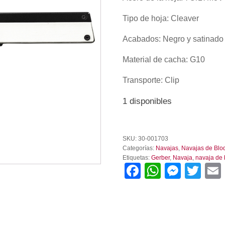
Tipo de hoja: Cleaver
Acabados: Negro y satinado
Material de cacha: G10
Transporte: Clip
1 disponibles
Navaja
Gerber
SKU:
30-001703
Quadrant
Categorías:
Navajas
,
Navajas de Blo
G-
Etiquetas:
Gerber
,
Navaja
,
navaja de
10
Facebook
WhatsA
Mess
Twi
Blanco
cantidad