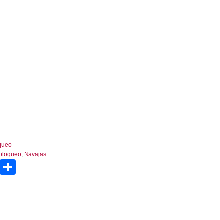
queo
 bloqueo
,
Navajas
pp
enger
tter
Email
Compartir