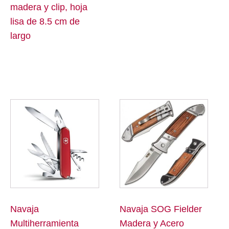
madera y clip, hoja
lisa de 8.5 cm de
largo
Este
producto
tiene
múltiples
variantes.
Las
opciones
se
Navaja
Navaja SOG Fielder
pueden
Multiherramienta
Madera y Acero