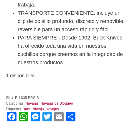
trabaja.
TRANSPORTE CONVENIENTE: incluye un
clip de bolsillo profundo, discreto y removible,
reversible para un acceso rápido y fácil
PARA SIEMPRE - Desde 1902, Buck Knives
ha ofrecido toda una vida en nuestros
cuchillos porque creemos en la integridad de
nuestros productos.
1 disponibles
Navaja
buck
SKU:
BU 835 BRS-B
Selkirk
Categorías:
Navajas
,
Navajas de Bloqueo
de
Etiquetas:
Buck
,
Navaja
,
Navajas
supervivencia
Facebook
WhatsApp
Messenger
Twitter
Email
Compartir
cantidad