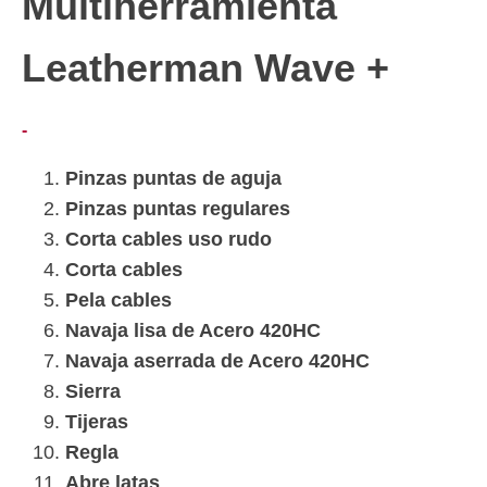
Multiherramienta
Leatherman Wave +
Rango
-
de
Pinzas puntas de aguja
precios:
Pinzas puntas regulares
desde
$3,884.00
Corta cables uso rudo
hasta
Corta cables
$4,105.00
Pela cables
Navaja lisa de Acero 420HC
Navaja aserrada de Acero 420HC
Sierra
Tijeras
Regla
Abre latas