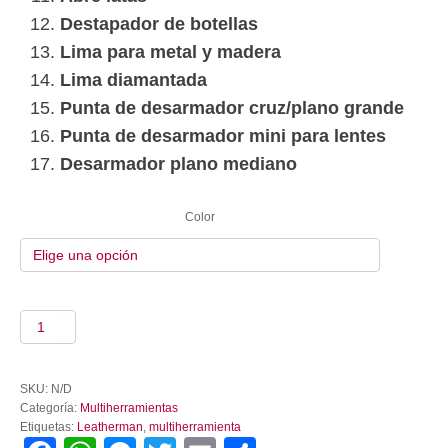
Destapador de botellas
Lima para metal y madera
Lima diamantada
Punta de desarmador cruz/plano grande
Punta de desarmador mini para lentes
Desarmador plano mediano
Color
Multiherramienta
Leatherman
Wave
+
SKU:
N/D
cantidad
Categoría:
Multiherramientas
Etiquetas:
Leatherman
,
multiherramienta