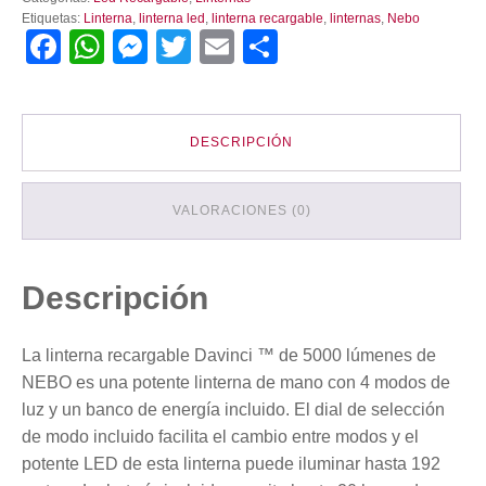
Nebo
Etiquetas:
Linterna
,
linterna led
,
linterna recargable
,
linternas
,
Nebo
Davinci
Facebook
WhatsApp
Messenger
Twitter
Email
Compartir
5000
cantidad
DESCRIPCIÓN
VALORACIONES (0)
Descripción
La linterna recargable Davinci ™ de 5000 lúmenes de
NEBO es una potente linterna de mano con 4 modos de
luz y un banco de energía incluido. El dial de selección
de modo incluido facilita el cambio entre modos y el
potente LED de esta linterna puede iluminar hasta 192