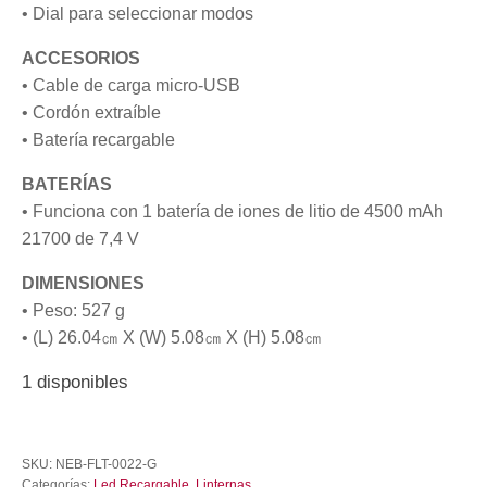
• Dial para seleccionar modos
ACCESORIOS
• Cable de carga micro-USB
• Cordón extraíble
• Batería recargable
BATERÍAS
• Funciona con 1 batería de iones de litio de 4500 mAh
21700 de 7,4 V
DIMENSIONES
• Peso: 527 g
• (L) 26.04㎝ X (W) 5.08㎝ X (H) 5.08㎝
1 disponibles
Linterna
Led
SKU:
NEB-FLT-0022-G
Recargable
Categorías:
Led Recargable
,
Linternas