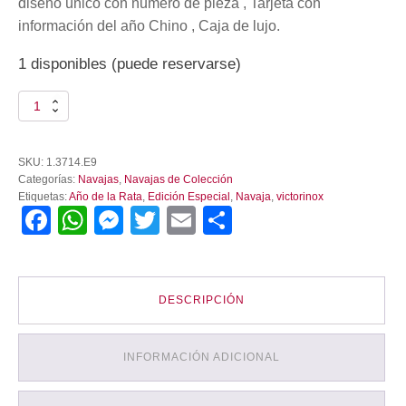
diseño único con numero de pieza , Tarjeta con
información del año Chino , Caja de lujo.
1 disponibles (puede reservarse)
HUNTSMAN
"AÑO
DE
LA
SKU:
1.3714.E9
RATA"
Categorías:
Navajas
,
Navajas de Colección
2020,
Etiquetas:
Año de la Rata
,
Edición Especial
,
Navaja
,
victorinox
15
Facebook
WhatsApp
Messenger
Twitter
Email
Compartir
USOS
cantidad
DESCRIPCIÓN
INFORMACIÓN ADICIONAL