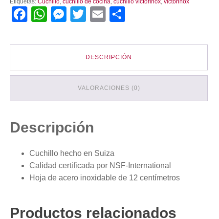
Etiquetas:
Cuchillo
,
cuchillo de cocina
,
cuchillo victorinox
,
victorinox
Americano
Facebook
WhatsApp
Messenger
Twitter
Email
Compartir
12
Cm
Mango
De
Fibrox
DESCRIPCIÓN
cantidad
VALORACIONES (0)
Descripción
Cuchillo hecho en Suiza
Calidad certificada por NSF-International
Hoja de acero inoxidable de 12 centímetros
Productos relacionados