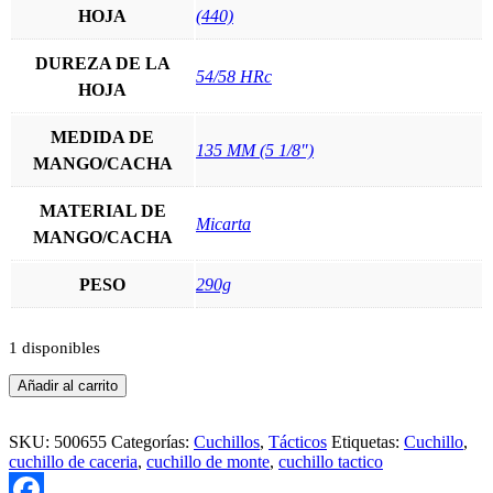
HOJA
(440)
DUREZA DE LA
54/58 HRc
HOJA
MEDIDA DE
135 MM (5 1/8")
MANGO/CACHA
MATERIAL DE
Micarta
MANGO/CACHA
PESO
290g
1 disponibles
Cuchillo
Añadir al carrito
Táctico
Muela
TYPHOON-
SKU:
500655
Categorías:
Cuchillos
,
Tácticos
Etiquetas:
Cuchillo
,
15W
cuchillo de caceria
,
cuchillo de monte
,
cuchillo tactico
cantidad