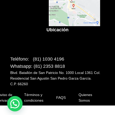
Ubicación
Teléfono: (81) 1030 4196
Whatsapp: (81) 2353 8818
Blvd. Batallón de San Patricio No. 1000 Local 1361 Col.
Residencial San Agustin San Pedro Garza García.
C.P. 66260
Aviso de
Términos y
Quienes
FAQS
rivacidad
condiciones
Somos