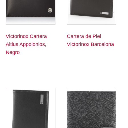
Victorinox Cartera
Cartera de Piel
Altius Appolonios,
Victorinox Barcelona
Negro