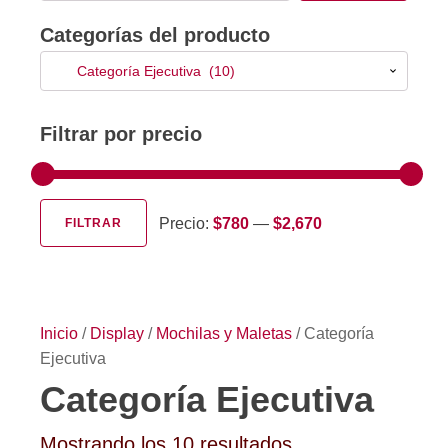
Categorías del producto
Categoría Ejecutiva (10)
Filtrar por precio
Precio:
$780
—
$2,670
FILTRAR
Precio
Precio
mínimo
máximo
Inicio
/
Display
/
Mochilas y Maletas
/ Categoría
Ejecutiva
Categoría Ejecutiva
Ordenado
Mostrando los 10 resultados