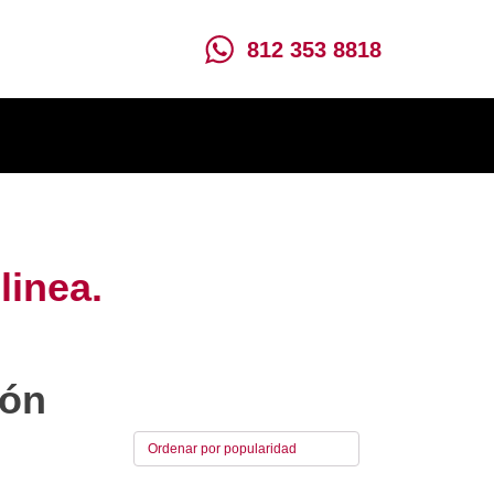
812 353 8818
linea.
ión