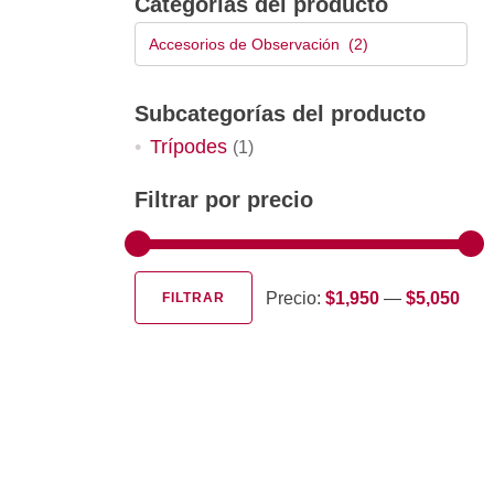
Categorías del producto
Accesorios de Observación (2)
Subcategorías del producto
Trípodes
(1)
Filtrar por precio
Precio:
$1,950
—
$5,050
FILTRAR
Precio
Precio
mínimo
máximo